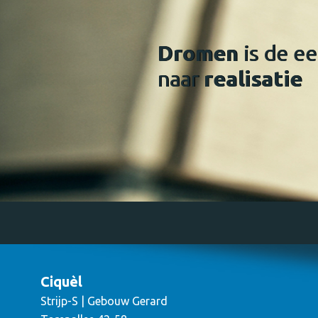
Dromen
is de ee
naar
realisatie
Ciquèl
Strijp-S | Gebouw Gerard