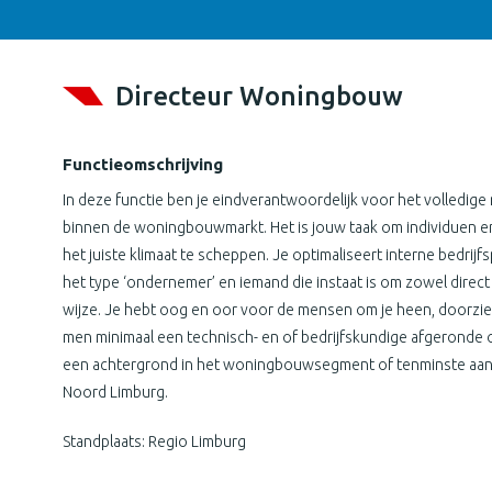
Directeur Woningbouw
Functieomschrijving
In deze functie ben je eindverantwoordelijk voor het volledige r
binnen de woningbouwmarkt. Het is jouw taak om individuen en 
het juiste klimaat te scheppen. Je optimaliseert interne bedrij
het type ‘ondernemer’ en iemand die instaat is om zowel direct
wijze. Je hebt oog en oor voor de mensen om je heen, doorziet
men minimaal een technisch- en of bedrijfskundige afgeronde 
een achtergrond in het woningbouwsegment of tenminste aant
Noord Limburg.
Standplaats: Regio Limburg