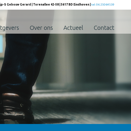
ijp-S Gebouw Gerard | Torenallee 42-58 | 5617 BD Eindhoven |
tel: 06 25064539
tgevers
Over ons
Actueel
Contact