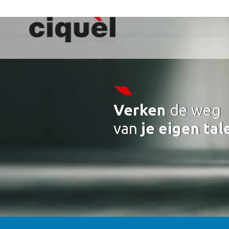
Verken
de weg
van
je eigen tal